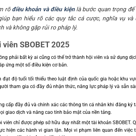
ắm rõ
điều khoản và điều kiện
là bước quan trọng để 
 giúp bạn hiểu rõ các quy tắc cá cược, nghĩa vụ và 
h và không gặp rủi ro pháp lý.
i viên SBOBET 2025
g phải bất kỳ ai cũng có thể trở thành hội viên và sử dụng dị
áp ứng một số điều kiện cơ bản.
ần đạt độ tuổi tối thiểu theo luật định của quốc gia hoặc khu vực
ười tham gia có đầy đủ nhận thức, năng lực pháp lý và sẵn sà
ng cấp đầy đủ và chính xác các thông tin cá nhân khi đăng ký t
i giao dịch và nâng cao tính bảo mật của nền tảng.
ội viên chỉ được phép sở hữu duy nhất một tài khoản SBOBET. Q
 hiện các hành vi gian lận. Mọi vi phạm liên quan đến việc tạ