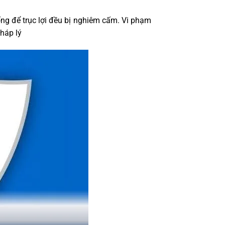
hống để trục lợi đều bị nghiêm cấm. Vi phạm
háp lý