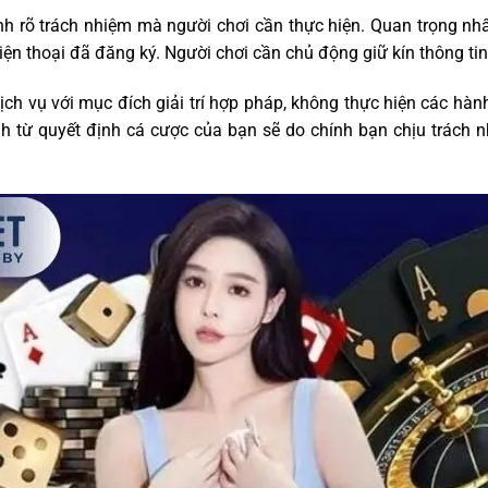
h rõ trách nhiệm mà người chơi cần thực hiện. Quan trọng nhất
 thoại đã đăng ký. Người chơi cần chủ động giữ kín thông tin nà
ch vụ với mục đích giải trí hợp pháp, không thực hiện các hành 
sinh từ quyết định cá cược của bạn sẽ do chính bạn chịu trách 