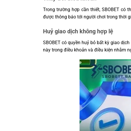
Trong trường hợp cần thiết, SBOBET có t
được thông báo tới người chơi trong thời 
Huỷ giao dịch không hợp lệ
SBOBET có quyền huỷ bỏ bất kỳ giao dịch 
này trong điều khoản và điều kiện nhằm ng