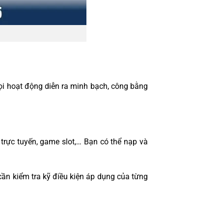
i hoạt động diễn ra minh bạch, công bằng
trực tuyến, game slot,… Bạn có thể nạp và
ần kiểm tra kỹ điều kiện áp dụng của từng