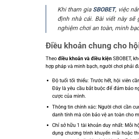
Khi tham gia
SBOBET
, việc n
định nhà cái. Bài viết này sẽ
nghiệm chơi an toàn, minh bạc
Điều khoản chung cho hộ
Theo
điều khoản và điều kiện
SBOBET, khôn
hợp pháp và minh bạch, người chơi phải đ
Độ tuổi tối thiểu: Trước hết, hội viên c
Đây là yêu cầu bắt buộc để đảm bảo ng
cược của mình.
Thông tin chính xác: Người chơi cần cu
danh tính mà còn bảo vệ an toàn cho mọ
Chỉ sở hữu 1 tài khoản duy nhất: Mỗi h
dụng chương trình khuyến mãi hoặc thực