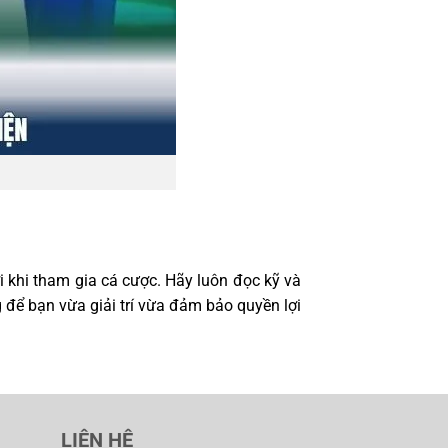
 khi tham gia cá cược. Hãy luôn đọc kỹ và
 để bạn vừa giải trí vừa đảm bảo quyền lợi
LIÊN HỆ