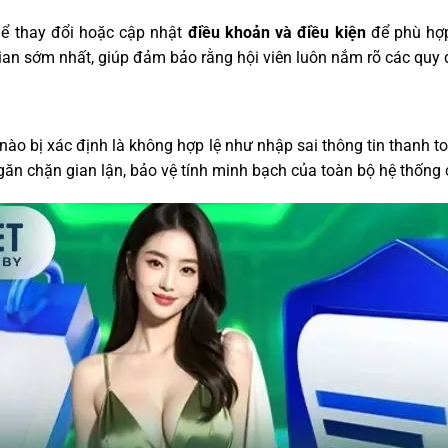
hể thay đổi hoặc cập nhật
điều khoản và điều kiện
để phù hợp
gian sớm nhất, giúp đảm bảo rằng hội viên luôn nắm rõ các quy 
nào bị xác định là không hợp lệ như nhập sai thông tin thanh t
ăn chặn gian lận, bảo vệ tính minh bạch của toàn bộ hệ thống 