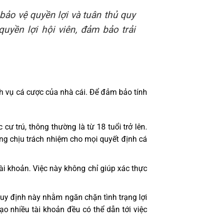
bảo vệ quyền lợi và tuân thủ quy
quyền lợi hội viên, đảm bảo trải
ch vụ cá cược của nhà cái. Để đảm bảo tính
 cư trú, thông thường là từ 18 tuổi trở lên.
ng chịu trách nhiệm cho mọi quyết định cá
ài khoản. Việc này không chỉ giúp xác thực
uy định này nhằm ngăn chặn tình trạng lợi
o nhiều tài khoản đều có thể dẫn tới việc