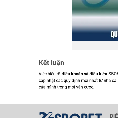
Kết luận
Việc hiểu rõ
điều khoản và điều kiện
SBOBE
cập nhật các quy định mới nhất từ nhà cái
của mình trong mọi ván cược.
ĐI