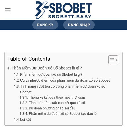
Bỏ
qua
nội
dung
ĐĂNG KÝ
ĐĂNG NHẬP
Table of Contents
Phần Mềm Dự Đoán Xổ Số Sbobet là gì ?
Phần mềm dự đoán xổ số Sbobet là gì?
Ưu và nhược điểm của phần mềm dự đoán xổ số Sbobet
Tính năng vượt trội có trong phần mềm dự đoán xổ số
Sbobet
Thống kê kết quả theo mốc thời gian
Tính toán tần suất của kết quả xổ số
Dự đoán phương pháp soi cầu
Phần mềm dự đoán xổ số Sbobet tạo dàn lô
Lời kết