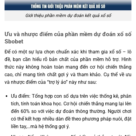
Giới thiệu phần mềm dự đoán kết quả xổ số
Ưu và nhược điểm của phần mềm dự đoán xổ số
Sbobet
Để có một sự lựa chọn chuẩn xác khi tham gia xổ số – lô
đề, bạn cần hiểu rõ bản chất của phần mềm hỗ trợ. Hình
thức này không hoàn toàn mang đến cơ hội chiến thắng
cao, chỉ mang tính chất gợi ý và tham khảo. Cụ thể về ưu
và nhược điểm của “trợ lý ảo” này như sau:
Ưu điểm: Tổng hợp con số dựa trên việc thống kê, phân
tích, tính toán khoa học. Cơ hội chiến thắng mang lại lên
đến 60% so với việc dự đoán thông thường. Người chơi
có thể kết hợp nhiều dàn đề theo phương pháp nuôi, đặt
liền tay,…mà hệ thống gợi ý.