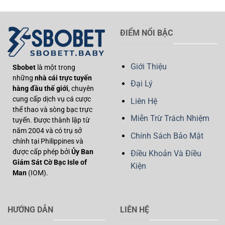
Trước
Cũng
Trận
Không
SBOBET
Nên
Cho
Bỏ
ĐIỂM NỔI BẬC
Hội
Qua
Viên
Mới
Giới Thiệu
Sbobet
là một trong
những
nhà cái trực tuyến
Đại Lý
hàng đầu thế giới
, chuyên
cung cấp dịch vụ cá cược
Liên Hệ
thể thao và sòng bạc trực
Miễn Trừ Trách Nhiệm
tuyến. Được thành lập từ
năm 2004 và có trụ sở
Chính Sách Bảo Mật
chính tại Philippines và
được cấp phép bởi
Ủy Ban
Điều Khoản Và Điều
Giám Sát Cờ Bạc Isle of
Kiện
Man
(IOM).
HƯỚNG DẪN
LIÊN HỆ