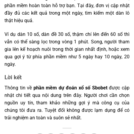
phần mềm hoàn toàn hỗ trợ bạn. Tại đây, đơn vị cập nhật
đầy đủ các kết quả trong một ngày, tìm kiếm một dàn lô
thật hiệu quả.
Ví dụ dàn 10 số, dàn đề 30 số, thậm chí lên đến 60 số thì
vẫn có thể sàng lọc trong vòng 1 phút. Song, người tham
gia lên kế hoạch nuôi trong thời gian nhất định, hoặc xem
qua gợi ý từ phía phần mềm như 5 ngày hay 10 ngày, 20
ngày.
Lời kết
Thông tin về
phần mềm dự đoán xổ số Sbobet
được cập
nhật chi tiết qua nội dung trên đây. Người chơi cần chọn
nguồn uy tín, tham khảo những gợi ý mà công cụ của
chúng tôi đưa ra. Tuyệt đối không được lạm dụng để có
trải nghiệm an toàn và suôn sẻ nhất.