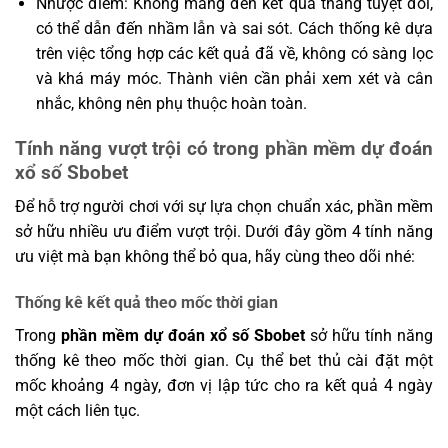
Nhược điểm: Không mang đến kết quả thắng tuyệt đối,
có thể dẫn đến nhầm lẫn và sai sót. Cách thống kê dựa
trên việc tổng hợp các kết quả đã về, không có sàng lọc
và khá máy móc. Thành viên cần phải xem xét và cân
nhắc, không nên phụ thuộc hoàn toàn.
Tính năng vượt trội có trong phần mềm dự đoán
xổ số Sbobet
Để hỗ trợ người chơi với sự lựa chọn chuẩn xác, phần mềm
sở hữu nhiều ưu điểm vượt trội. Dưới đây gồm 4 tính năng
ưu việt mà bạn không thể bỏ qua, hãy cùng theo dõi nhé:
Thống kê kết quả theo mốc thời gian
Trong
phần mềm dự đoán xổ số Sbobet
sở hữu tính năng
thống kê theo mốc thời gian. Cụ thể bet thủ cài đặt một
mốc khoảng 4 ngày, đơn vị lập tức cho ra kết quả 4 ngày
một cách liên tục.