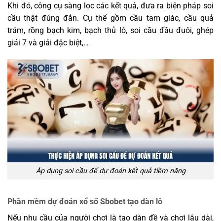
Khi đó, công cụ sàng lọc các kết quả, đưa ra biện pháp soi
cầu thật đúng đắn. Cụ thể gồm cầu tam giác, cầu quả
trám, rồng bạch kim, bạch thủ lô, soi cầu đầu đuôi, ghép
giải 7 và giải đặc biệt,…
Áp dụng soi cầu để dự đoán kết quả tiềm năng
Phần mềm dự đoán xổ số Sbobet tạo dàn lô
Nếu nhu cầu của người chơi là tạo dàn đề và chơi lâu dài,