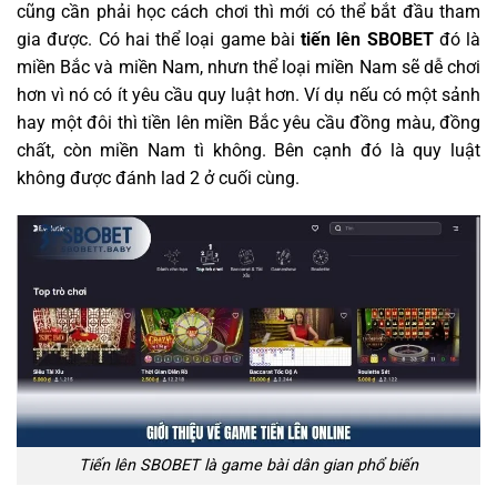
cũng cần phải học cách chơi thì mới có thể bắt đầu tham
gia được. Có hai thể loại game bài
tiến lên SBOBET
đó là
miền Bắc và miền Nam, nhưn thể loại miền Nam sẽ dễ chơi
hơn vì nó có ít yêu cầu quy luật hơn. Ví dụ nếu có một sảnh
hay một đôi thì tiền lên miền Bắc yêu cầu đồng màu, đồng
chất, còn miền Nam tì không. Bên cạnh đó là quy luật
không được đánh lad 2 ở cuối cùng.
Tiến lên SBOBET là game bài dân gian phổ biến