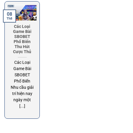
08
Th8
Các Loại
Game Bài
SBOBET
Phổ Biến
Thu Hút
Cược Thủ
Các Loại
Game Bài
SBOBET
Phổ Biến
Nhu cầu giải
trí hiện nay
ngày một
[...]