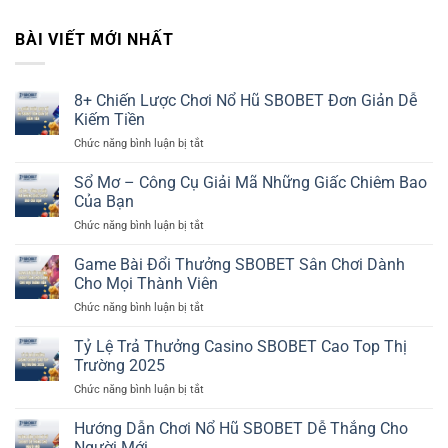
BÀI VIẾT MỚI NHẤT
8+ Chiến Lược Chơi Nổ Hũ SBOBET Đơn Giản Dễ
Kiếm Tiền
Chức năng bình luận bị tắt
ở
8+
Chiến
Sổ Mơ – Công Cụ Giải Mã Những Giấc Chiêm Bao
Lược
Của Bạn
Chơi
Chức năng bình luận bị tắt
ở
Nổ
Sổ
Hũ
Mơ
Game Bài Đổi Thưởng SBOBET Sân Chơi Dành
SBOBET
–
Đơn
Cho Mọi Thành Viên
Công
Giản
Chức năng bình luận bị tắt
ở
Cụ
Dễ
Game
Giải
Kiếm
Bài
Tỷ Lệ Trả Thưởng Casino SBOBET Cao Top Thị
Mã
Tiền
Đổi
Những
Trường 2025
Thưởng
Giấc
Chức năng bình luận bị tắt
ở
SBOBET
Chiêm
Tỷ
Sân
Bao
Lệ
Hướng Dẫn Chơi Nổ Hũ SBOBET Dễ Thắng Cho
Chơi
Của
Trả
Dành
Người Mới
Bạn