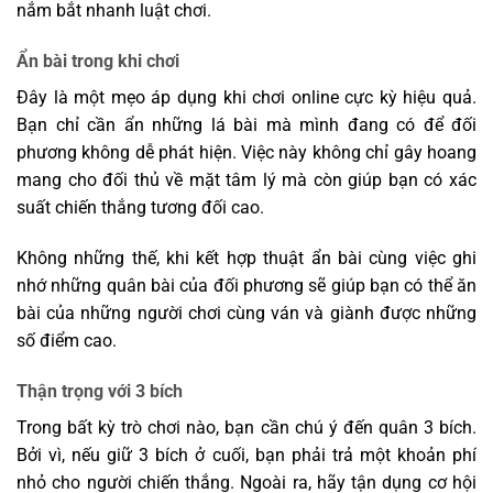
nắm bắt nhanh luật chơi.
Ẩn bài trong khi chơi
Đây là một mẹo áp dụng khi chơi online cực kỳ hiệu quả.
Bạn chỉ cần ẩn những lá bài mà mình đang có để đối
phương không dễ phát hiện. Việc này không chỉ gây hoang
mang cho đối thủ về mặt tâm lý mà còn giúp bạn có xác
suất chiến thắng tương đối cao.
Không những thế, khi kết hợp thuật ẩn bài cùng việc ghi
nhớ những quân bài của đối phương sẽ giúp bạn có thể ăn
bài của những người chơi cùng ván và giành được những
số điểm cao.
Thận trọng với 3 bích
Trong bất kỳ trò chơi nào, bạn cần chú ý đến quân 3 bích.
Bởi vì, nếu giữ 3 bích ở cuối, bạn phải trả một khoản phí
nhỏ cho người chiến thắng. Ngoài ra, hãy tận dụng cơ hội